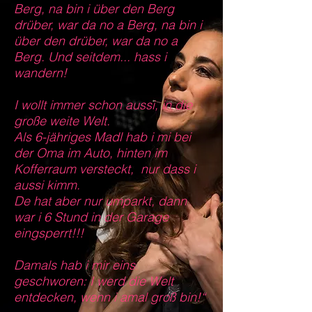
Berg, na bin i über den Berg
drüber, war da no a Berg, na bin i
über den drüber, war da no a
Berg. Und seitdem... hass i
wandern!
I wollt immer schon aussi, in die
große weite Welt.
Als 6-jähriges Madl hab i mi bei
der Oma im Auto, hinten im
Kofferraum versteckt, nur dass i
aussi kimm.
De hat aber nur umparkt, dann
war i 6 Stund in der Garage
eingsperrt!!!
Damals hab i mir eins
geschworen: I werd die Welt
entdecken, wenn i amal groß bin!“