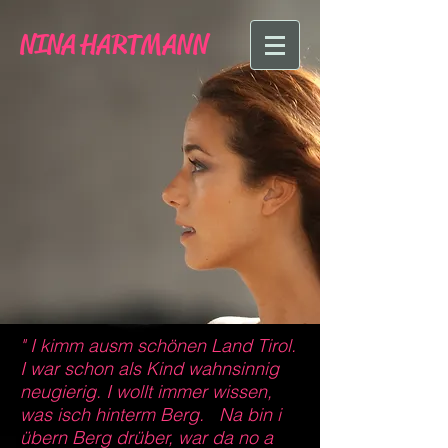
NINA
HARTMANN
" I kimm ausm schönen Land Tirol.
I war schon als Kind wahnsinnig
neugierig. I wollt immer wissen,
was isch hinterm Berg. Na bin i
übern Berg drüber, war da no a