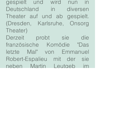
gespielt und wird nun in
Deutschland in diversen
Theater auf und ab gespielt.
(Dresden, Karlsruhe, Onsorg
Theater)
Derzeit probt sie die
französische Komödie "Das
letzte Mal" von Emmanuel
Robert-Espalieu mit der sie
neben Martin Leutgeb im
Vindobona Wien am 20.3. 24
Premiere feiern wird.
Auch TV ist sie immer wieder zu
sehen, in Produktionen wie
Tatort, Ex-eine romantische
Komödie, Soko Kitzbühl, Falco-
der Film usw.
Mit dem Kinofilm MATCH ME IF
YOU CAN, den sie nicht nur